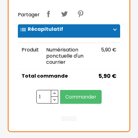
Partager
Récapitulatif
list
expand_more
Produit
Numérisation
5,90 €
ponctuelle d'un
courrier
5,90 €
Total commande
Commander




