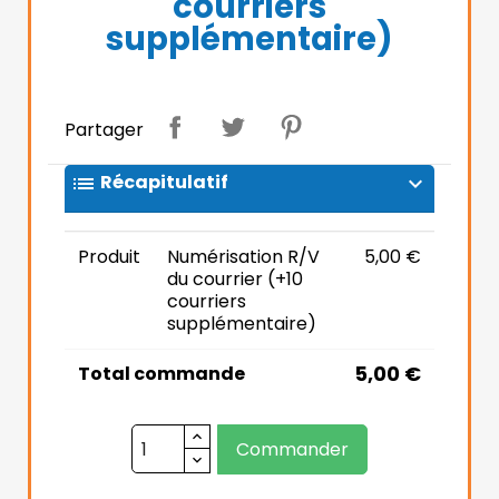
courriers
supplémentaire)
Partager
Récapitulatif
list
expand_more
Produit
Numérisation R/V
5,00 €
du courrier (+10
courriers
supplémentaire)
5,00 €
Total commande
Commander