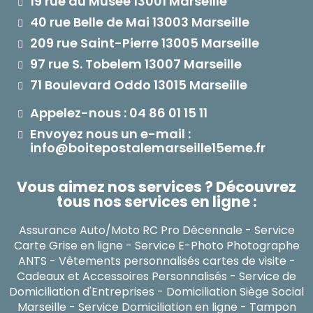
19 rue du Musée 13001 Marseille
40 rue Belle de Mai 13003 Marseille
209 rue Saint-Pierre 13005 Marseille
97 rue S. Tobelem 13007 Marseille
71 Boulevard Oddo 13015 Marseille
Appelez-nous : 04 86 01 15 11
Envoyez nous un e-mail :
info@boitepostalemarseille15eme.fr
Vous aimez nos services ? Découvrez
tous nos services en ligne :
Assurance Auto/Moto RC Pro Décennale
-
Service
Carte Grise en ligne
-
Service E-Photo Photographe
ANTS
-
Vêtements personnalisés cartes de visite
-
Cadeaux et Accessoires Personnalisés
-
Service de
Domiciliation d'Entreprises
-
Domiciliation Siège Social
Marseille
-
Service Domiciliation en ligne
-
Tampon